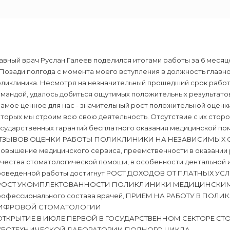
авный врач Руслан Галеев поделился итогами работы за 6 месяц
 Позади полгода с момента моего вступления в должность глав
оликлиника. Несмотря на незначительный прошедший срок работ
мандой, удалось добиться ощутимых положительных результатов
 самое ценное для нас - значительный рост положительной оцен
оторых мы строим всю свою деятельность. Отсутствие с их ст
сударственных гарантий бесплатного оказания медицинской пом
ТЗЫВОВ ОЦЕНКИ РАБОТЫ ПОЛИКЛИНИКИ НА НЕЗАВИСИМЫХ САЙ
 повышение медицинского сервиса, преемственности в оказании
ачества стоматологической помощи, в особенности дентальной 
роведенной работы достигнут РОСТ ДОХОДОВ ОТ ПЛАТНЫХ УСЛ
️ РОСТ УКОМПЛЕКТОВАННОСТИ ПОЛИКЛИНИКИ МЕДИЦИНСКИМИ С
рофессионального состава врачей, ПРИЕМ НА РАБОТУ В ПОЛ
ИФРОВОЙ СТОМАТОЛОГИИ
️ ОТКРЫТИЕ В ИЮЛЕ ПЕРВОЙ В ГОСУДАРСТВЕННОМ СЕКТОРЕ 
УБОТЕХНИЧЕСКОЙ ЛАБОРАТОРИИ ПОЛНОГО ЦИКЛА