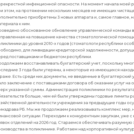
рекрестной инфекционной опасности. На момент начала моей ра
ри этом, на протяжении нескольких месяцев не имеющих чистящ
полнительно приобретены 3 новых аппарата и, самое главное, 
териала к ним.
роведено обоснованное обновление управленческой команды в 
аправленная на повышение качества стоматологической помощи,
ликлиники до уровня 2010-х годов (стоматологи республики особ
еобходимо, для ликвидации кредиторской задолженности, допу
еред поставщиками и бюджетом республики.
родолжаем восстанавливать бухгалтерский учет, поскольку мно
следние 3 года были утеряны, а некоторые из имеющихся находил
раже. Есть среди них документы, не введенные в бухгалтерский
ло заключение с поставщиками договора об оказании услуг на 
ерх указанной суммы. Администрация поликлиники по результата
бязательств больше, чем ей были утверждены годовые лимиты р
озяйственной деятельности учреждения за предыдущие годы ос
инздрава РБ. Мы же продолжаем реализовывать комплекс мер, н
нансовой ситуации. Переходим к конкурентным закупкам, уже с
аявок отделений на 2026 год. Стараемся обеспечивать разумну
оизводства в поликлинике. Работаем над корпоративной культу