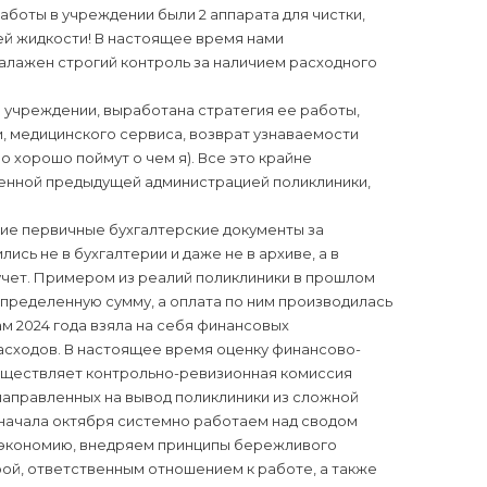
боты в учреждении были 2 аппарата для чистки,
ей жидкости! В настоящее время нами
налажен строгий контроль за наличием расходного
учреждении, выработана стратегия ее работы,
 медицинского сервиса, возврат узнаваемости
о хорошо поймут о чем я). Все это крайне
щенной предыдущей администрацией поликлиники,
гие первичные бухгалтерские документы за
ись не в бухгалтерии и даже не в архиве, а в
 учет. Примером из реалий поликлиники в прошлом
определенную сумму, а оплата по ним производилась
м 2024 года взяла на себя финансовых
асходов. В настоящее время оценку финансово-
уществляет контрольно-ревизионная комиссия
аправленных на вывод поликлиники из сложной
 начала октября системно работаем над сводом
ю экономию, внедряем принципы бережливого
рой, ответственным отношением к работе, а также