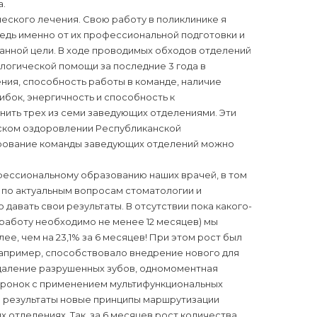
а.
ского лечения. Свою работу в поликлинике я
едь именно от их профессиональной подготовки и
анной цели. В ходе проводимых обходов отделений
огической помощи за последние 3 года в
ния, способность работы в команде, наличие
бок, энергичность и способность к
нить трех из семи заведующих отделениями. Эти
еском оздоровлении Республиканской
ирование команды заведующих отделений можно
ессиональному образованию наших врачей, в том
 по актуальным вопросам стоматологии и
давать свои результаты. В отсутствии пока какого-
 работу необходимо не менее 12 месяцев) мы
ее, чем на 23,1% за 6 месяцев! При этом рост был
 например, способствовало внедрение нового для
удаление разрушенных зубов, одномоментная
коронок с применением мультифункциональных
е результаты новые принципы маршрутизации
 отделениях. Так, за 6 месяцев рост количества