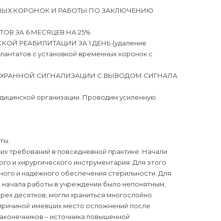
БНЫХ КОРОНОК И РАБОТЫ ПО ЗАКЛЮЧЕНИЮ
ОВ ЗА 6 МЕСЯЦЕВ НА 25%
КОЙ РЕАБИЛИТАЦИИ ЗА 1 ДЕНЬ (удаление
лантатов с установкой временных коронок с
ОХРАННОЙ СИГНАЛИЗАЦИИ С ВЫВОДОМ СИГНАЛА
едицинской организации. Проводим усиленную
ты.
х требований в повседневной практике. Начали
го и хирургического инструментария. Для этого
ьного и надежного обеспечения стерильности. Для
а начала работы в учреждении было непонятным,
ырех десятков, могли храниться многослойно
 причиной имевших место осложнений после
 наконечников – источника повышенной