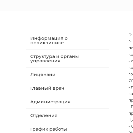
Гл
Информация о
"-
поликлинике
п
ко
Структура и органы
управления
-️
к
Лицензии
го
О
-️
Главный врач
к
п
Администрация
-
п
Отделения
Ц
-
График работы
З