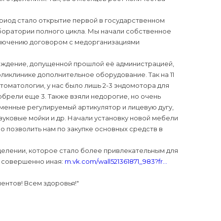
риод стало открытие первой в государственном
оратории полного цикла. Мы начали собственное
ключению договором с медорганизациями
реждение, допущенной прошлой её администрацией,
иклинике дополнительное оборудование. Так на 11
оматологии, у нас было лишь 2-3 эндомотора для
брели еще 3. Также взяли недорогие, но очень
енные регулируемый артикулятор и лицевую дугу,
вуковые мойки и др. Начали установку новой мебели
о позволить нам по закупке основных средств в
елении, которое стало более привлекательным для
ь совершенно иная:
m.vk.com/wall521361871_983?fr...
ентов! Всем здоровья!"