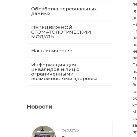
пе
Обработка персональных
п
данных
до
ма
ПЕРЕДВИЖНОЙ
П
СТОМАТОЛОГИЧЕСКИЙ
МОДУЛЬ
н
по
Наставничество
н
п
Информация для
П
инвалидов и лиц с
по
ограниченными
возможностями здоровья
га
бы
св
о
х
Новости
М
фи
з
04.08.2026
пр