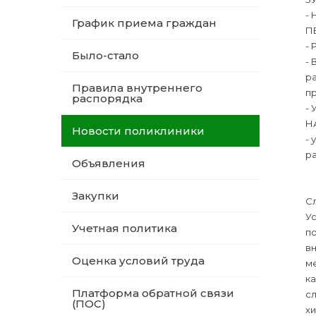
-
График приема граждан
П
-
Было-стало
-
ра
Правила внутреннего
п
распорядка
-
Н
Новости поликлиники
-
р
Объявления
Закупки
Сл
У
Учетная политика
по
вн
Оценка условий труда
ме
ка
Платформа обратной связи
с
(ПОС)
хи