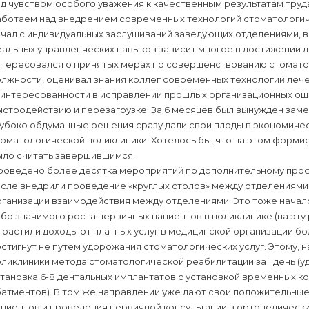
д чувством особого уважения к качественным результатам труд
аботаем над внедрением современных технологий стоматологиче
чал с индивидуальных заслушиваний заведующих отделениями, в
альных управленческих навыков зависит многое в достижении д
нтересовался о принятых мерах по совершенствованию стоматол
лжности, оценивал знания коллег современных технологий лече
аинтересованности в исправлении прошлых организационных оши
стродействию и перезагрузке. За 6 месяцев был вынужден заме
лубоко обдуманные решения сразу дали свои плоды в экономич
томатологической поликлиники. Хотелось бы, что на этом форм
ыло считать завершившимся.
роведено более десятка мероприятий по дополнительному проф
исле внедрили проведение «круглых столов» между отделениями
ганизации взаимодействия между отделениями. Это тоже начало 
бо значимого роста первичных пациентов в поликлинике (на эту
растили доходы от платных услуг в медицинской организации бол
стигнут не путем удорожания стоматологических услуг. Этому,
ликлиники метода стоматологической реабилитации за 1 день (
становка 6-8 дентальных имплантатов с установкой временных 
батментов). В том же направлении уже дают свои положительны
циентов и проведения первичной консультации в ортопедических