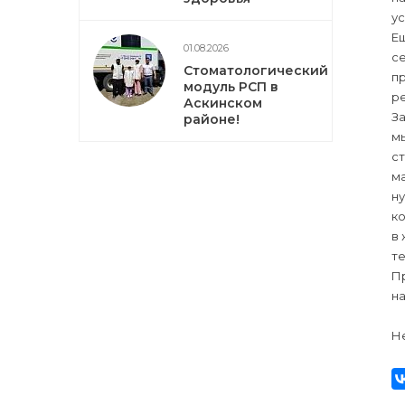
у
Е
01.08.2026
с
Стоматологический
п
модуль РСП в
р
Аскинском
За
районе!
мы
ст
ма
н
ко
в 
т
П
н
Не