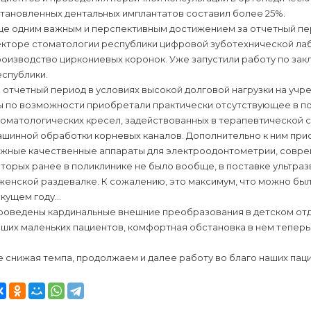
становленных дентальных имплантатов составил более 25%.
ще одним важным и перспективным достижением за отчетный пе
екторе стоматологии республики цифровой зуботехнической лаб
роизводство циркониевых коронок. Уже запустили работу по за
еспублики.
 отчетный период в условиях высокой долговой нагрузки на уч
 по возможности приобретали практически отсутствующее в пол
оматологических кресел, задействованных в терапевтической ст
шинной обработки корневых каналов. Дополнительно к ним прио
ужные качественные аппараты для электроодонтометрии, соврем
торых ранее в поликлинике не было вообще, в поставке ультраз
женской раздевалке. К сожалению, это максимум, что можно был
екущем году…
роведены кардинальные внешние преобразования в детском отд
аших маленьких пациентов, комфортная обстановка в нем тепер
 снижая темпа, продолжаем и далее работу во благо наших паци