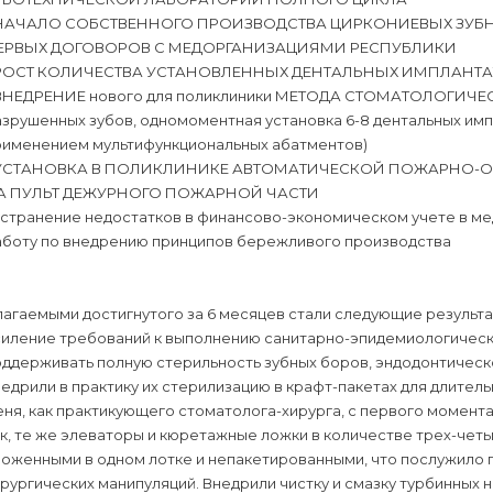
️ НАЧАЛО СОБСТВЕННОГО ПРОИЗВОДСТВА ЦИРКОНИЕВЫХ ЗУ
ЕРВЫХ ДОГОВОРОВ С МЕДОРГАНИЗАЦИЯМИ РЕСПУБЛИКИ
️ РОСТ КОЛИЧЕСТВА УСТАНОВЛЕННЫХ ДЕНТАЛЬНЫХ ИМПЛАНТАТ
 ВНЕДРЕНИЕ нового для поликлиники МЕТОДА СТОМАТОЛОГИЧЕС
зрушенных зубов, одномоментная установка 6-8 дентальных имп
рименением мультифункциональных абатментов)
 УСТАНОВКА В ПОЛИКЛИНИКЕ АВТОМАТИЧЕСКОЙ ПОЖАРНО-
А ПУЛЬТ ДЕЖУРНОГО ПОЖАРНОЙ ЧАСТИ
 устранение недостатков в финансово-экономическом учете в м
аботу по внедрению принципов бережливого производства
агаемыми достигнутого за 6 месяцев стали следующие результа
силение требований к выполнению санитарно-эпидемиологически
ддерживать полную стерильность зубных боров, эндодонтическо
едрили в практику их стерилизацию в крафт-пакетах для длител
ня, как практикующего стоматолога-хирурга, с первого момент
к, те же элеваторы и кюретажные ложки в количестве трех-чет
ложенными в одном лотке и непакетированными, что послужило
рургических манипуляций. Внедрили чистку и смазку турбинных