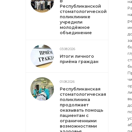
В
на
Республиканской
Р
стоматологической
на
поликлинике
ре
учредили
молодёжное
и
объединение
до
з
бы
03.08.2026
г
Итоги личного
с
приёма граждан
б
П
ч
01.08.2026
ор
Республиканская
ли
стоматологическая
вы
поликлиника
продолжает
до
оказывать помощь
по
пациентам с
у
ограниченными
а
возможностями
здоровья
па