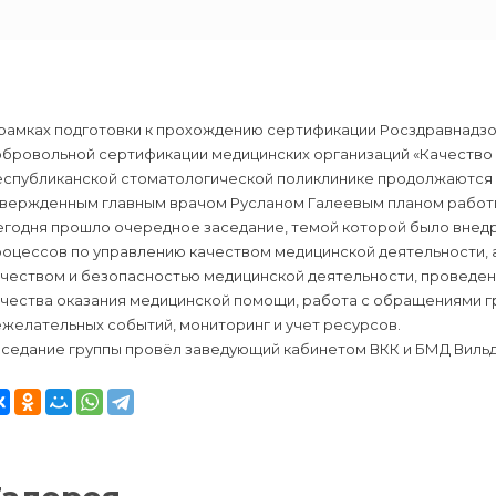
 рамках подготовки к прохождению сертификации Росздравнадз
обровольной сертификации медицинских организаций «Качество 
еспубликанской стоматологической поликлинике продолжаются з
твержденным главным врачом Русланом Галеевым планом работы 
егодня прошло очередное заседание, темой которой было внед
роцессов по управлению качеством медицинской деятельности, 
ачеством и безопасностью медицинской деятельности, проведен
чества оказания медицинской помощи, работа с обращениями гр
желательных событий, мониторинг и учет ресурсов.
аседание группы провёл заведующий кабинетом ВКК и БМД Вильд