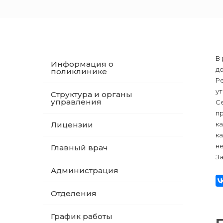
В
Информация о
д
поликлинике
Р
у
Структура и органы
управления
С
п
Лицензии
к
ка
не
Главный врач
З
Администрация
Отделения
График работы