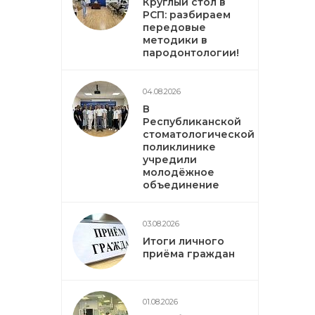
Круглый стол в
РСП: разбираем
передовые
методики в
пародонтологии!
04.08.2026
В
Республиканской
стоматологической
поликлинике
учредили
молодёжное
объединение
03.08.2026
Итоги личного
приёма граждан
01.08.2026