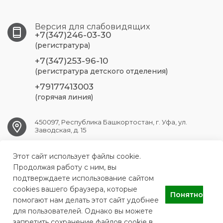
Версия для слабовидящих
+7(347)246-03-30
(регистратура)
+7(347)253-96-10
(регистратура детского отделения)
+79177413003
(горячая линия)
450097, Республика Башкортостан, г. Уфа, ул.
Заводская, д. 15
Этот сайт использует файлы cookie.
UFA.RSP@doctorrb.ru
Продолжая работу с ним, вы
подтверждаете использование сайтом
cookies вашего браузера, которые
Понятно
АУЗ Республиканская стоматологическая поликлиника
помогают нам делать этот сайт удобнее
для пользователей. Однако вы можете
запретить сохранение файлов cookie в