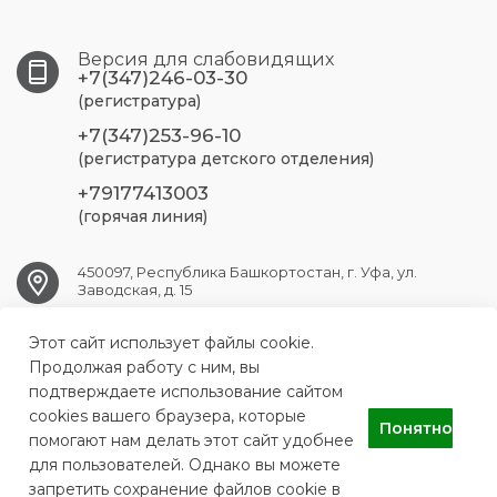
Версия для слабовидящих
+7(347)246-03-30
(регистратура)
+7(347)253-96-10
(регистратура детского отделения)
+79177413003
(горячая линия)
450097, Республика Башкортостан, г. Уфа, ул.
Заводская, д. 15
Этот сайт использует файлы cookie.
UFA.RSP@doctorrb.ru
Продолжая работу с ним, вы
подтверждаете использование сайтом
cookies вашего браузера, которые
Понятно
помогают нам делать этот сайт удобнее
АУЗ Республиканская стоматологическая поликлиника
для пользователей. Однако вы можете
запретить сохранение файлов cookie в